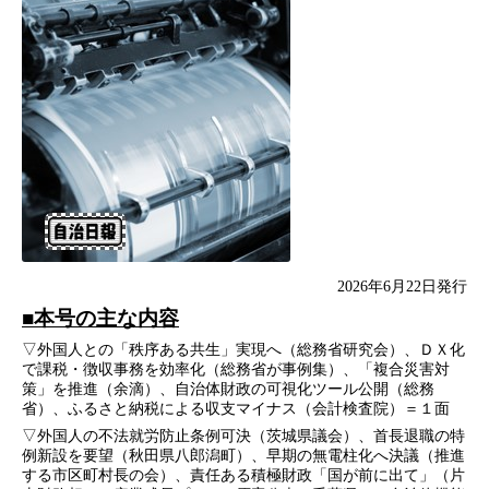
2026年6月22日発行
■本号の主な内容
▽外国人との「秩序ある共生」実現へ（総務省研究会）、ＤＸ化
で課税・徴収事務を効率化（総務省が事例集）、「複合災害対
策」を推進（余滴）、自治体財政の可視化ツール公開（総務
省）、ふるさと納税による収支マイナス（会計検査院）＝１面
▽外国人の不法就労防止条例可決（茨城県議会）、首長退職の特
例新設を要望（秋田県八郎潟町）、早期の無電柱化へ決議（推進
する市区町村長の会）、責任ある積極財政「国が前に出て」（片