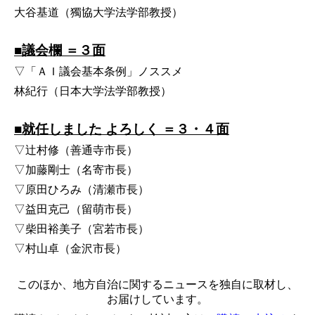
大谷基道（獨協大学法学部教授）
■議会欄 ＝３面
▽「ＡＩ議会基本条例」ノススメ
林紀行（日本大学法学部教授）
■就任しました よろしく ＝３・４面
▽辻村修（善通寺市長）
▽加藤剛士（名寄市長）
▽原田ひろみ（清瀬市長）
▽益田克己（留萌市長）
▽柴田裕美子（宮若市長）
▽村山卓（金沢市長）
このほか、地方自治に関するニュースを独自に取材し、
お届けしています。