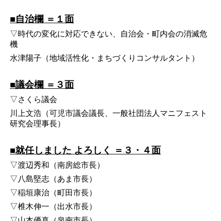
■自治欄 ＝１面
▽時代の変化に対応できない、自治会・町内会の消滅危
機
水津陽子（地域活性化・まちづくりコンサルタント）
■議会欄 ＝３面
▽さくら議会
川上文浩（可児市議会議長、一般社団法人マニフェスト
研究会理事長）
■就任しました よろしく ＝３・４面
▽渡辺秀和（南房総市長）
▽八島堅志（あま市長）
▽稲垣康治（町田市長）
▽椎木伸一（出水市長）
▽山本優真（泉南市長）