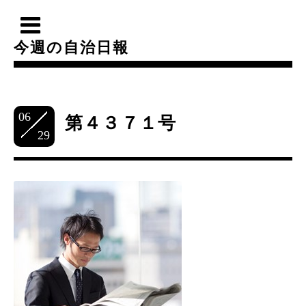
今週の自治日報
06
第４３７１号
29