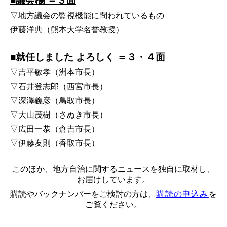
■議会欄 ＝３面
▽地方議会の監視機能に問われているもの
伊藤洋典（熊本大学名誉教授）
■就任しました よろしく ＝３・４面
▽吉平敏孝（洲本市長）
▽石井登志郎（西宮市長）
▽深澤義彦（鳥取市長）
▽大山茂樹（さぬき市長）
▽広田一恭（倉吉市長）
▽伊藤友則（香取市長）
このほか、地方自治に関するニュースを独自に取材し、
お届けしています。
購読やバックナンバーをご検討の方は、
購読の申込み
を
ご覧ください。