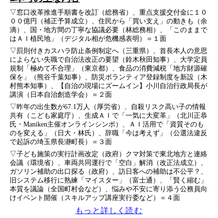
▽窓口改革推進手順書を改訂（総務省）、重点支援交付金に１０
００億円（補正予算成立）、住民から「買い支え」の動きも（余
滴）、国・地方間の丁寧な協議必要（林総務相）、「このままで
はＡＩ植民地」（デジタル相が危機感表明）＝１面
▽罰則付きカスハラ防止条例制定へ（三重県）、首長本人の意思
によらない失職で自治法改正の要望（鈴木秋田知事）、大学定員
規制「極めて不合理」（東京都）、食品の消費減税「地方財源確
保を」（熊谷千葉知事）、防災ボランティア登録制度を新設（木
村熊本知事）、【自治の現場にズームイン】小川自治行政局長が
講演（日本自治創造学会）＝２面
▽昨年の出生数が67.1万人（厚労省）、自殺リスク高い子の情報
共有（こども家庭庁）、生成ＡＩで「一気に大変革」（北川正恭
氏・Maniken主催オンラインシンポ）、ＡＩ活用で「資質そのも
のを変える」（日大・林氏）、辞職「今は考えず」（公選法違反
で起訴の埼玉県長瀞町長）＝３面
▽子ども施策の実行計画改定（政府）クマ対策で東北地方と連絡
会議（環境省）、車両共同運行で「空白」解消（改正法成立）、
ガソリン補助の出口探る（政府）、訪日客への補助は不公平？、
旧システム移行に熟練「マイスター」（富士通）、「賢く縮む」
本質を議論（全国町村会など）、悩みや不安に寄り添う公務員向
けイベント開催（スキルアップ講座実行委など）＝４面
もっと詳しく読む