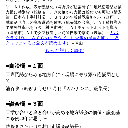
▽「ＡＩ作成」表示義務化（与野党が法案骨子）地域密着型起業
支援に特別枠（総務省）、きめ細かな支援は給付でも可能（清家
篤・日本赤十字社社長）、ＳＮＳの年齢確認厳格化へ（政府）、
裁量制見直しの議論継続を確認（成長戦略会議）、ＡＩ積極導入
で業務効率化を（久元神戸市長）、ＡＩチャットボットを導入
（倉敷市）ＡＩでクマ検知し24時間自動で撃退（岐阜）、
ガバ
クラ採択の「さくらのクラウド」に今後の展開を聞く（※
クリックすると全文が読めます）
＝４面
もっと詳しく読む
■自治欄 ＝１面
▽専門誌からみる地方自治～現場に寄り添う応援団とし
て
浦谷收（㈱ぎょうせい 月刊「ガバナンス」編集長）
■議会欄 ＝３面
▽学び合いと磨き合いが高める地方議会の価値～議会基
本条例20年に思う〜
佐藤まさたか（東村山市議会副議長）