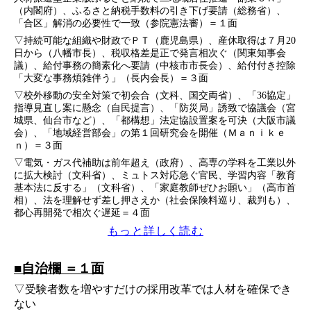
（内閣府）、ふるさと納税手数料の引き下げ要請（総務省）、
「合区」解消の必要性で一致（参院憲法審）＝１面
▽持続可能な組織や財政でＰＴ（鹿児島県）、産休取得は７月20
日から（八幡市長）、税収格差是正で発言相次ぐ（関東知事会
議）、給付事務の簡素化へ要請（中核市市長会）、給付付き控除
「大変な事務煩雑伴う」（長内会長）＝３面
▽校外移動の安全対策で初会合（文科、国交両省）、「36協定」
指導見直し案に懸念（自民提言）、「防災局」誘致で協議会（宮
城県、仙台市など）、「都構想」法定協設置案を可決（大阪市議
会）、「地域経営部会」の第１回研究会を開催（Ｍａｎｉｋｅ
ｎ）＝３面
▽電気・ガス代補助は前年超え（政府）、高専の学科を工業以外
に拡大検討（文科省）、ミュトス対応急ぐ官民、学習内容「教育
基本法に反する」（文科省）、「家庭教師ぜひお願い」（高市首
相）、法を理解せず差し押さえか（社会保険料巡り、裁判も）、
都心再開発で相次ぐ遅延＝４面
もっと詳しく読む
■自治欄 ＝１面
▽受験者数を増やすだけの採用改革では人材を確保でき
ない