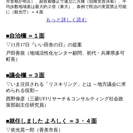
市首相が明言）、副首都修正で連立に火種（自維党首決着）、平
均歩数地域差は最大約２倍（東大）、条例で民泊の実質禁止可能
に（観光庁）＝４面
もっと詳しく読む
■自治欄 ＝１面
▽11月17日『いい田舎の日』の提案
戸田善規（地域活性化センター顧問、初代・兵庫県多可
町長）
■議会欄 ＝３面
▽いま注目される「リスキリング」とは ～地方議会に求
められる役割～
西野偉彦（三菱UFJリサーチ＆コンサルティング社会政
策部副主任研究員）
■就任しました よろしく ＝３・４面
▽依光晃一郎（香美市長）