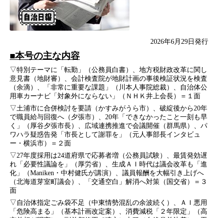
2026年6月29日発行
■本号の主な内容
▽特別テーマに「転勤」（公務員白書）、地方税財政改革に関し
意見書（地財審）、会計検査院が地財計画の事後検証状況を検査
（余滴）、「非常に重要な課題」（川本人事院総裁）、自治体公
用車カーナビ「対象外にならない」（ＮＨＫ井上会長）＝１面
▽土浦市に合併検討を要請（かすみがうら市）、破綻後から20年
で職員給与回復へ（夕張市）、20年「できなかったこと一刻も早
く」（厚谷夕張市長）、広域連携推進で会議開催（群馬県）、パ
ワハラ疑惑告発「市長として謝罪を」（元人事部長インタビュ
ー・横浜市）＝２面
▽27年度採用は24道府県で応募者増（公務員試験）、最賃発効遅
れ「必要性議論を」（厚労省）、生成ＡＩ時代は議会改革も「進
化」（Maniken・中村健氏が講演）、議員報酬を大幅引き上げへ
（北海道芽室町議会）、「交通空白」解消へ対策（国交省）＝３
面
▽自治体指定ごみ袋不足（中東情勢混乱の余波続く）、ＡＩ悪用
「危険高まる」（基本計画改定案）、消費減税「２年限定」（高