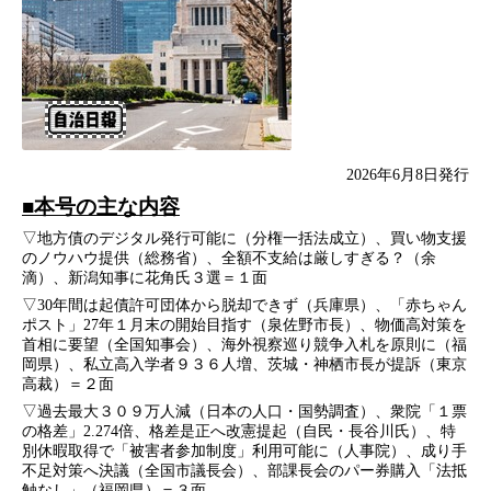
2026年6月8日発行
■本号の主な内容
▽地方債のデジタル発行可能に（分権一括法成立）、買い物支援
のノウハウ提供（総務省）、全額不支給は厳しすぎる？（余
滴）、新潟知事に花角氏３選＝１面
▽30年間は起債許可団体から脱却できず（兵庫県）、「赤ちゃん
ポスト」27年１月末の開始目指す（泉佐野市長）、物価高対策を
首相に要望（全国知事会）、海外視察巡り競争入札を原則に（福
岡県）、私立高入学者９３６人増、茨城・神栖市長が提訴（東京
高裁）＝２面
▽過去最大３０９万人減（日本の人口・国勢調査）、衆院「１票
の格差」2.274倍、格差是正へ改憲提起（自民・長谷川氏）、特
別休暇取得で「被害者参加制度」利用可能に（人事院）、成り手
不足対策へ決議（全国市議長会）、部課長会のパー券購入「法抵
触なし」（福岡県）＝３面