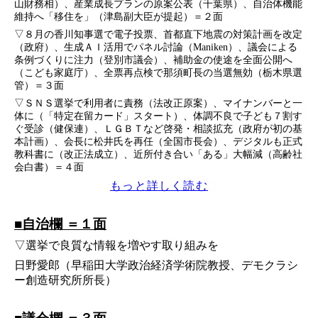
山財務相）、産業成長プランの原案公表（千葉県）、自治体機能
維持へ「移住を」（津島副大臣が提起）＝２面
▽８月の香川知事選で電子投票、首都直下地震の対策計画を改定
（政府）、生成ＡＩ活用でパネル討論（Maniken）、議会による
条例づくりに注力（登別市議会）、補助金の使途を全面公開へ
（こども家庭庁）、全票再点検で那須町長の当選無効（栃木県選
管）＝３面
▽ＳＮＳ選挙で利用者に責務（法改正原案）、マイナンバーと一
体に（「特定在留カード」スタート）、体調不良で子ども７割す
ぐ受診（健保連）、ＬＧＢＴなど啓発・相談拡充（政府が初の基
本計画）、会長に松井氏を再任（全国市長会）、デジタルも正式
教科書に（改正法成立）、近所付き合い「ある」大幅減（高齢社
会白書）＝４面
もっと詳しく読む
■自治欄 ＝１面
▽選挙で良質な情報を増やす取り組みを
日野愛郎（早稲田大学政治経済学術院教授、デモクラシ
ー創造研究所所長）