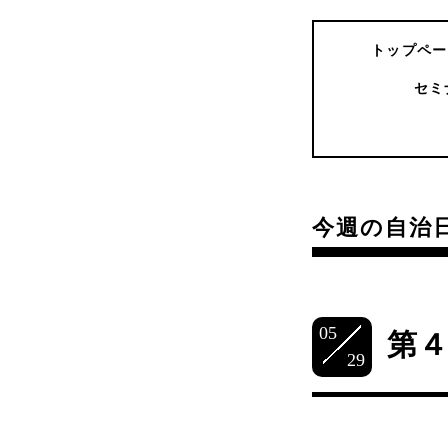
トップペー
セミ
今週の自治
05
第
29