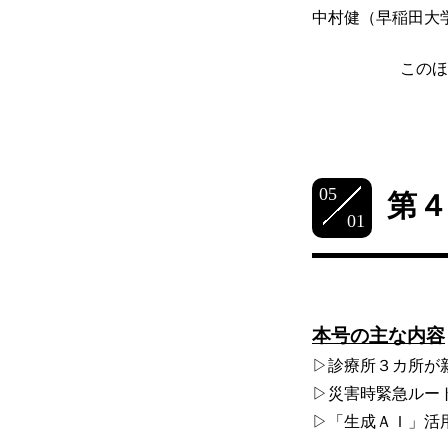
中村健（早稲田大
このほ
05
第
01
本号の主な内容
▷診療所３カ所が
▷災害時緊急ルー
▷「生成ＡＩ」活