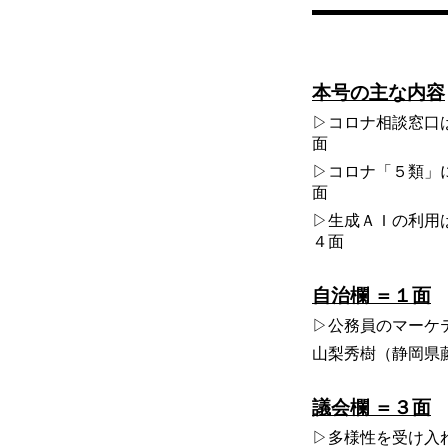
本号の主な内容
▷コロナ相談窓口
面
▷コロナ「５類」
面
▷生成ＡＩの利用
４面
自治欄 ＝１面
▷公務員のマーケ
山梨秀樹（静岡県
議会欄 ＝３面
▷多様性を受け入