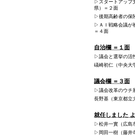
▷スタートアップ
県）＝２面
▷後期高齢者の保
▷ＡＩ戦略会議が
＝４面
自治欄 ＝１面
▷議会と選挙の活
礒崎初仁（中央大
議会欄 ＝３面
▷議会改革のウチ
長野基（東京都立
就任しました 
▷松井一實（広島
▷岡田一樹（藤井