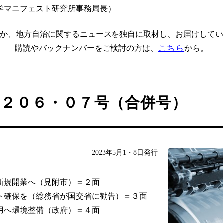
学マニフェスト研究所事務局長）
か、地方自治に関するニュースを独自に取材し、お届けしてい
購読やバックナンバーをご検討の方は、
こちら
から。
４２０６・０７号（合併号）
2023年5月1・8日発行
新規開業へ（見附市）＝２面
ト確保を（総務省が国交省に勧告）＝３面
用へ環境整備（政府）＝４面