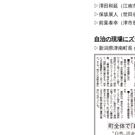
▷澤田和延（江南
▷保坂展人（世田
▷前葉泰幸（津市
自治の現場にズ
▷新潟県津南町長