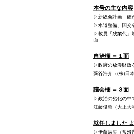
本号の主な内容
▷新総合計画「確
▷水道整備、国交
▷教員「残業代」
面
自治欄 ＝１面
▷政府の放漫財政
藻谷浩介（(株)日
議会欄 ＝３面
▷政治の劣化の中
江藤俊昭（大正大
就任しました 
▷伊藤辰矢（常滑