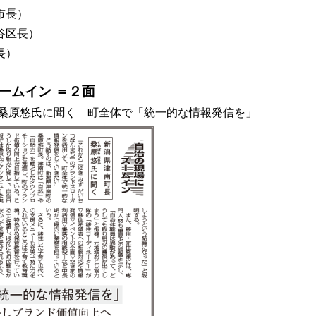
市長）
谷区長）
長）
ームイン ＝２面
 桑原悠氏に聞く 町全体で「統一的な情報発信を」