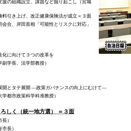
支援の組織設立、課題など掘り起こし（宮城
険料引き上げ、改正健康保険法が成立＝３面
初会合、岸田首相「可能性とリスクに対応」
性化に向けて３つの改革を
学副学長、法学部教授）
展開とタテ展開 ―政策ガバナンスの向上にむけて―
大学都市政策科学科准教授）
よろしく（統一地方選） ＝３面
市長）
寺市長）