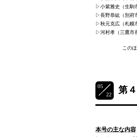
▷小紫雅史（生駒
▷長野恭紘（別府
▷秋元克広（札幌
▷河村孝（三鷹市
このほ
05
第
22
本号の主な内容