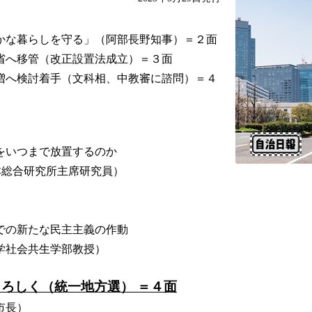
かな暮らしを守る」（阿部長野知事）＝２面
省へ移管（改正設置法成立）＝３面
増へ検討着手（文科相、中教審に諮問）＝４
をいつまで放置するのか
本総合研究所主席研究員）
での新たな民主主義の作動
学社会共生学部教授）
よろしく（統一地方選） ＝４面
市長）