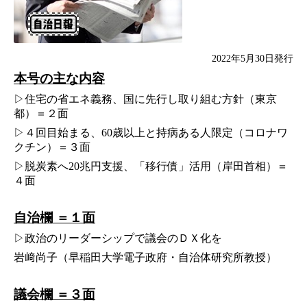
2022年5月30日発行
本号の主な内容
▷住宅の省エネ義務、国に先行し取り組む方針（東京
都）＝２面
▷４回目始まる、60歳以上と持病ある人限定（コロナワ
クチン）＝３面
▷脱炭素へ20兆円支援、「移行債」活用（岸田首相）＝
４面
自治欄 ＝１面
▷政治のリーダーシップで議会のＤＸ化を
岩﨑尚子（早稲田大学電子政府・自治体研究所教授）
議会欄 ＝３面