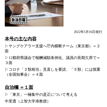
2022年5月16日発行
本号の主な内容
▷ヤングケアラー支援へ庁内横断チーム（東京都）＝２
面
▷12都府県議会で報酬減額条例化、議員の長期欠席で＝
３面
▷コロナ「２類相当」見直しを要請、「５類」には慎重
（全国知事会）＝４面
自治欄 ＝１面
▷「東京」一極集中の是正について考える
中里透（上智大学准教授）