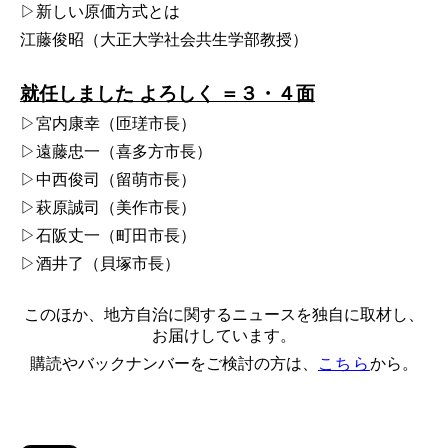
▷新しい原価方式とは
江藤俊昭（大正大学社会共生学部教授）
就任しました よろしく ＝３・４面
▷宮内康幸（匝瑳市長）
▷遠藤忠一（喜多方市長）
▷中西俊司（留萌市長）
▷萩原誠司（美作市長）
▷石阪丈一（町田市長）
▷酒井了（貝塚市長）
このほか、地方自治に関するニュースを独自に取材し、
お届けしています。
購読やバックナンバーをご検討の方は、
こちら
から。