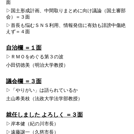
面
▷国土形成計画、中間取りまとめに向け議論（国土審部
会）＝３面
▷首長も悩むＳＮＳ利用、情報発信に有効も誹謗中傷絶
えず＝４面
自治欄 ＝１面
▷ＲＭＯをめぐる第３の波
小田切徳美（明治大学教授）
議会欄 ＝３面
▷「やりがい」は語られているか
土山希美枝（法政大学法学部教授）
就任しました よろしく ＝３面
▷岸本健（紀の川市長）
▷遠藤譲一（久慈市長）