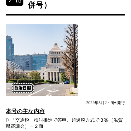
02
併号）
2022年5月2・9日発行
本号の主な内容
▷「交通税」検討推進で答申、超過税方式で３案（滋賀
県審議会）＝２面