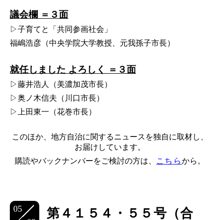
議会欄 ＝３面
▷子育てと「共同参画社会」
福嶋浩彦（中央学院大学教授、元我孫子市長）
就任しました よろしく ＝３面
▷藤井浩人（美濃加茂市長）
▷奥ノ木信夫（川口市長）
▷上田東一（花巻市長）
このほか、地方自治に関するニュースを独自に取材し、
お届けしています。
購読やバックナンバーをご検討の方は、
こちら
から。
05
第４１５４・５５号（合