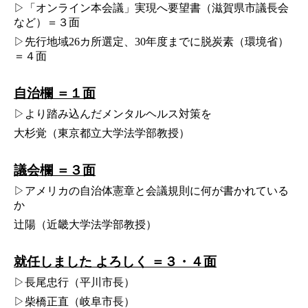
▷「オンライン本会議」実現へ要望書（滋賀県市議長会
など）＝３面
▷先行地域26カ所選定、30年度までに脱炭素（環境省）
＝４面
自治欄 ＝１面
▷より踏み込んだメンタルヘルス対策を
大杉覚（東京都立大学法学部教授）
議会欄 ＝３面
▷アメリカの自治体憲章と会議規則に何が書かれている
か
辻陽（近畿大学法学部教授）
就任しました よろしく ＝３・４面
▷長尾忠行（平川市長）
▷柴橋正直（岐阜市長）