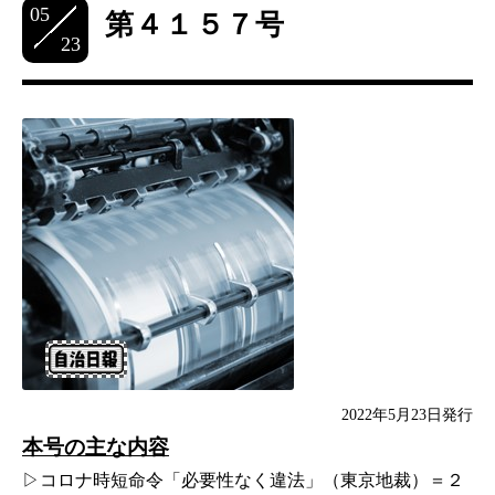
05
第４１５７号
23
2022年5月23日発行
本号の主な内容
▷コロナ時短命令「必要性なく違法」（東京地裁）＝２