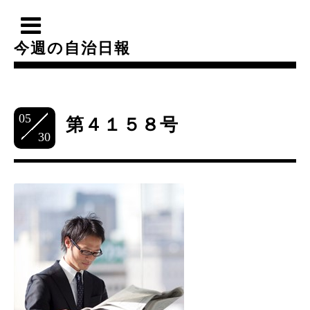
今週の自治日報
05
第４１５８号
30