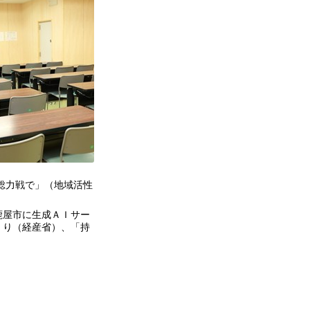
総力戦で」（地域活性
鹿屋市に生成ＡＩサー
くり（経産省）、「持