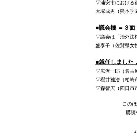
▽浦安市における
大塚成男（熊本学
■議会欄 ＝３面
▽議会は「治外法
盛泰子（佐賀県女
■就任しました 
▽広沢一郎（名古
▽櫻井雅浩（柏崎
▽森智広（四日市
このほ
購読