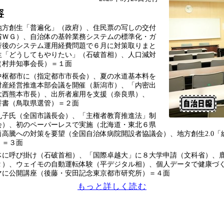
容
地方創生「普遍化」（政府）、住民票の写しの交付
省ＷＧ）、自治体の基幹業務システムの標準化・ガ
行後のシステム運用経費問題で６月に対策取りまと
生「どうしてもやりたい」（石破首相）、人口減対
（村井知事会長）＝１面
中枢都市に（指定都市市長会）、夏の水道基本料を
財産経営推進本部会議を開催（新潟市）、「内密出
大西熊本市長）、出所者雇用を支援（奈良県）、
誓書（鳥取県選管）＝２面
丸子氏（全国市議長会）、「主権者教育推進法」制
会）、初のペーパーレスで実施（北海道・東北６県
高騰への対策を要望（全国自治体病院開設者協議会）、地方創生2.0「
）＝３面
体に呼び掛け（石破首相）、「国際卓越大」に８大学申請（文科省）、
Ｒ）、ウェイモの自動運転体験（平デジタル相）、個人データで健康づ
マに公開講座（後藤・安田記念東京都市研究所）＝４面
もっと詳しく読む