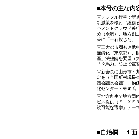
■本号の主な内
▽デジタル行革で新
削減策を検討（総務
バメントクラウド移
め（余滴）、地方創
策に「一石投じた」
▽三大都市圏も連携
無償化（東京都）、
産」法整備を要望（
「２馬力」防止で宣
▽新会長に山形市・
定を（全国町村議長
議会議長会議）、物価
化センター・林﨑氏
▽地方創生で地方団
ビス提供（ＦＩＸＥ
続可能な選挙」テー
■自治欄 ＝１面