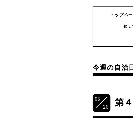
トップペー
セミ
今週の自治
05
第
26