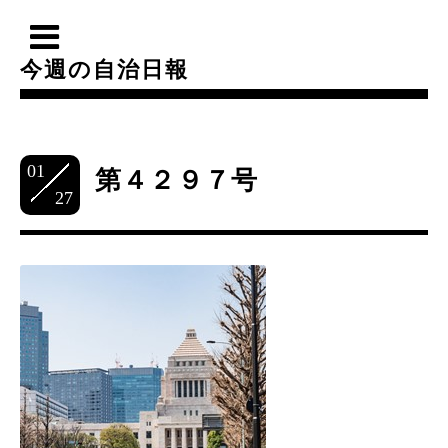
今週の自治日報
01
第４２９７号
27