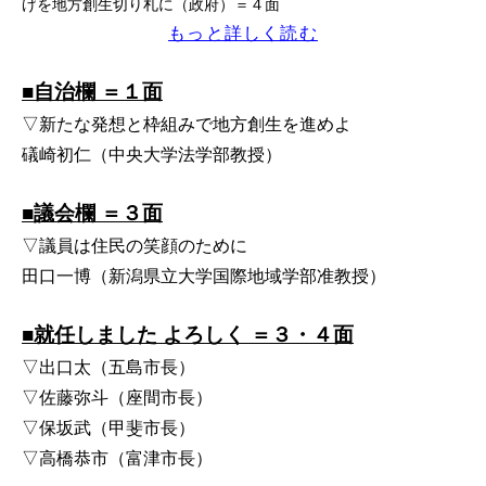
げを地方創生切り札に（政府）＝４面
もっと詳しく読む
■自治欄 ＝１面
▽新たな発想と枠組みで地方創生を進めよ
礒崎初仁（中央大学法学部教授）
■議会欄 ＝３面
▽議員は住民の笑顔のために
田口一博（新潟県立大学国際地域学部准教授）
■就任しました よろしく ＝３・４面
▽出口太（五島市長）
▽佐藤弥斗（座間市長）
▽保坂武（甲斐市長）
▽高橋恭市（富津市長）