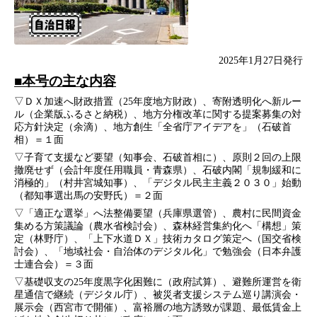
2025年1月27日発行
■本号の主な内容
▽ＤＸ加速へ財政措置（25年度地方財政）、寄附透明化へ新ルー
ル（企業版ふるさと納税）、地方分権改革に関する提案募集の対
応方針決定（余滴）、地方創生「全省庁アイデアを」（石破首
相）＝１面
▽子育て支援など要望（知事会、石破首相に）、原則２回の上限
撤廃せず（会計年度任用職員・青森県）、石破内閣「規制緩和に
消極的」（村井宮城知事）、「デジタル民主主義２０３０」始動
（都知事選出馬の安野氏）＝２面
▽「適正な選挙」へ法整備要望（兵庫県選管）、農村に民間資金
集める方策議論（農水省検討会）、森林経営集約化へ「構想」策
定（林野庁）、「上下水道ＤＸ」技術カタログ策定へ（国交省検
討会）、「地域社会・自治体のデジタル化」で勉強会（日本弁護
士連合会）＝３面
▽基礎収支の25年度黒字化困難に（政府試算）、避難所運営を衛
星通信で継続（デジタル庁）、被災者支援システム巡り講演会・
展示会（西宮市で開催）、富裕層の地方誘致が課題、最低賃金上