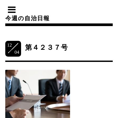
今週の自治日報
12
第４２３７号
04