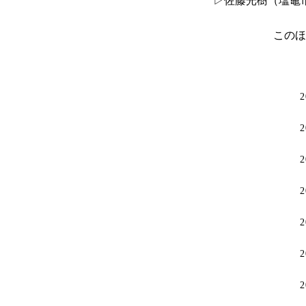
▷佐藤光樹（塩竈
このほ