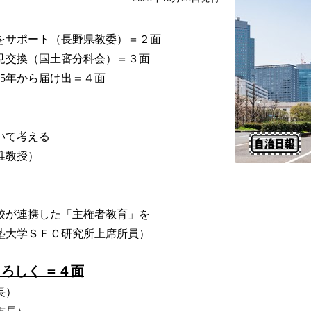
をサポート（長野県教委）＝２面
見交換（国土審分科会）＝３面
25年から届け出＝４面
いて考える
准教授）
校が連携した「主権者教育」を
塾大学ＳＦＣ研究所上席所員）
よろしく ＝４面
長）