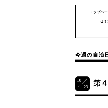
トップペー
セミ
今週の自治
10
第
23