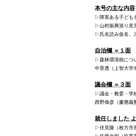
本号の主な内容
▷障害ある子ども
▷山村振興巡り意
▷氏名読み仮名、
自治欄 ＝１面
▷森林環境税につ
中里透（上智大学
議会欄 ＝３面
▷議会・教委・学
西野偉彦（慶應義
就任しました 
▷伏見隆（枚方市