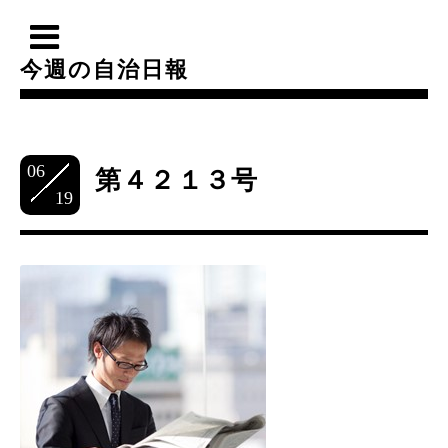
今週の自治日報
06
第４２１３号
19