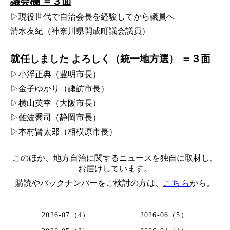
議会欄 ＝３面
▷現役世代で自治会長を経験してから議員へ
清水友紀（神奈川県開成町議会議員）
就任しました よろしく（統一地方選） ＝３面
▷小浮正典（豊明市長）
▷金子ゆかり（諏訪市長）
▷横山英幸（大阪市長）
▷難波喬司（静岡市長）
▷本村賢太郎（相模原市長）
このほか、地方自治に関するニュースを独自に取材し、
お届けしています。
購読やバックナンバーをご検討の方は、
こちら
から。
2026-07（4）
2026-06（5）