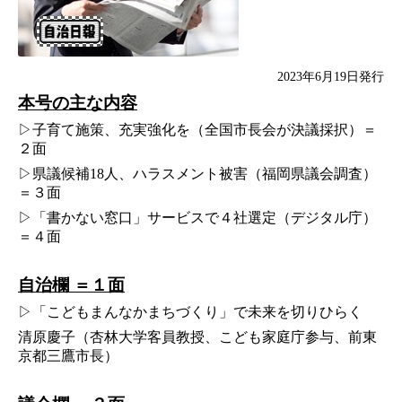
2023年6月19日発行
本号の主な内容
▷子育て施策、充実強化を（全国市長会が決議採択）＝
２面
▷県議候補18人、ハラスメント被害（福岡県議会調査）
＝３面
▷「書かない窓口」サービスで４社選定（デジタル庁）
＝４面
自治欄 ＝１面
▷「こどもまんなかまちづくり」で未来を切りひらく
清原慶子（杏林大学客員教授、こども家庭庁参与、前東
京都三鷹市長）