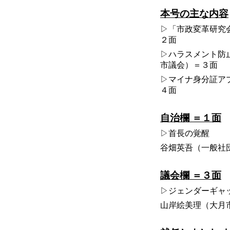
本号の主な内容
▷「市政変革研究
２面
▷ハラスメント防
市議会）＝３面
▷マイナ身分証ア
４面
自治欄 ＝１面
▷首長の覚醒
谷畑英吾（一般社
議会欄 ＝３面
▷ジェンダーギャ
山岸絵美理（大月