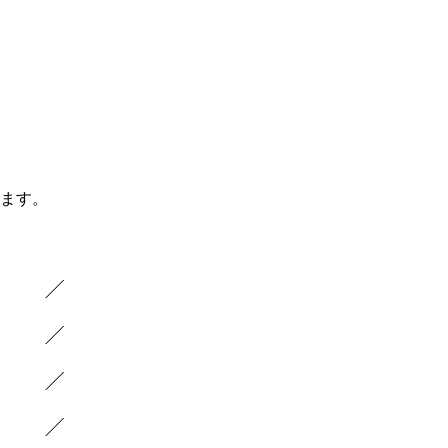
ます。
）
）
）
）