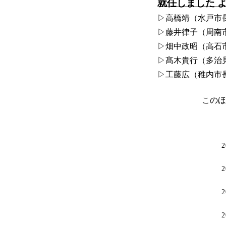
就任しました 
▷高橋靖（水戸市
▷藤井律子（周南
▷畑中政昭（高石
▷髙木貴行（多治
▷工藤広（稚内市
このほ