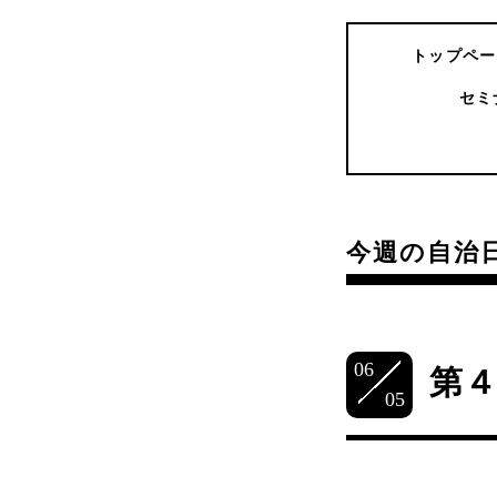
トップペー
セミ
今週の自治
06
第
05