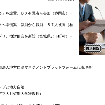
会」を設置、ＤＸ有識者ら参加（静岡市）＝
止へ条例案、議員から職員１５７人被害（柏
プリ、検討部会を新設（宮城県と市町村）＝
団法人地方自治マネジメントプラットフォーム代表理事）
ップと地方自治
市立大月短期大学准教授）