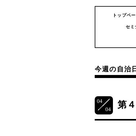
トップペー
セミ
今週の自治
04
第
04