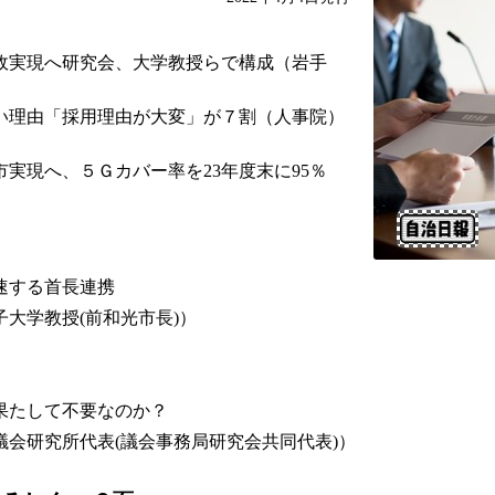
政実現へ研究会、大学教授らで構成（岩手
い理由「採用理由が大変」が７割（人事院）
実現へ、５Ｇカバー率を23年度末に95％
速する首長連携
大学教授(前和光市長)）
果たして不要なのか？
議会研究所代表(議会事務局研究会共同代表)）