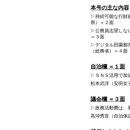
本号の主な内容
▷持続可能な行財
県）＝２面
▷公務員志望しな
＝３面
▷デジタル田園都市
（総務省）＝４面
自治欄 ＝１面
▷ＳＮＳ活用で加
松本武洋（安田女子
議会欄 ＝３面
▷政務活動費は、
高沖秀宣（自治体