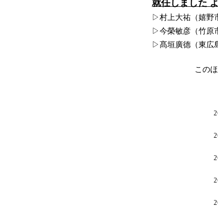
就任しました 
▷村上大祐（嬉野
▷今榮敏彦（竹原
▷髙垣廣德（東広
このほ