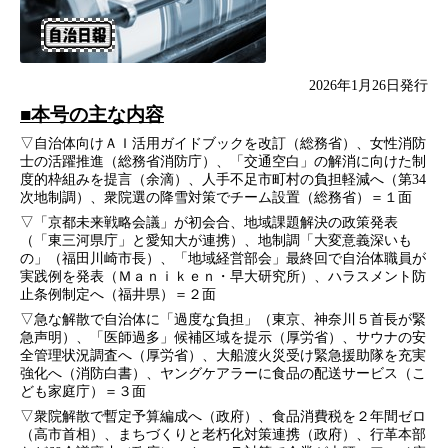
2026年1月26日発行
■本号の主な内容
▽自治体向けＡＩ活用ガイドブックを改訂（総務省）、女性消防
士の活躍推進（総務省消防庁）、「交通空白」の解消に向けた制
度的枠組みを提言（余滴）、人手不足市町村の負担軽減へ（第34
次地制調）、衆院選の降雪対策でチーム設置（総務省）＝１面
▽「京都未来戦略会議」が初会合、地域課題解決の政策発表
（「東三河県庁」と愛知大が連携）、地制調「大変意義深いも
の」（福田川崎市長）、「地域経営部会」最終回で自治体職員が
実践例を発表（Ｍａｎｉｋｅｎ・早大研究所）、ハラスメント防
止条例制定へ（福井県）＝２面
▽急な解散で自治体に「過度な負担」（東京、神奈川５首長が緊
急声明）、「医師過多」候補区域を提示（厚労省）、サウナの安
全管理状況調査へ（厚労省）、大船渡火災受け緊急援助隊を充実
強化へ（消防白書）、ヤングケアラーに食品の配送サービス（こ
ども家庭庁）＝３面
▽衆院解散で暫定予算編成へ（政府）、食品消費税を２年間ゼロ
（高市首相）、まちづくりと老朽化対策連携（政府）、行革本部