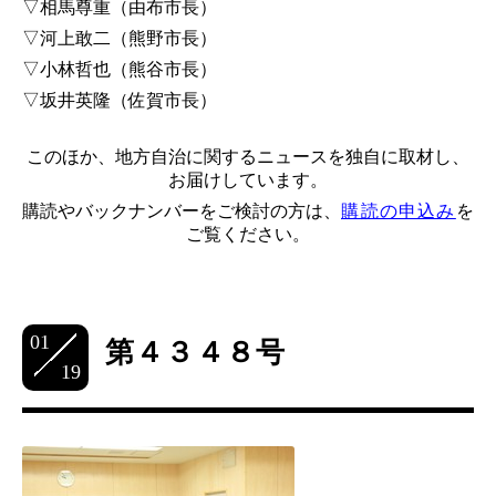
▽相馬尊重（由布市長）
▽河上敢二（熊野市長）
▽小林哲也（熊谷市長）
▽坂井英隆（佐賀市長）
このほか、地方自治に関するニュースを独自に取材し、
お届けしています。
購読やバックナンバーをご検討の方は、
購読の申込み
を
ご覧ください。
01
第４３４８号
19