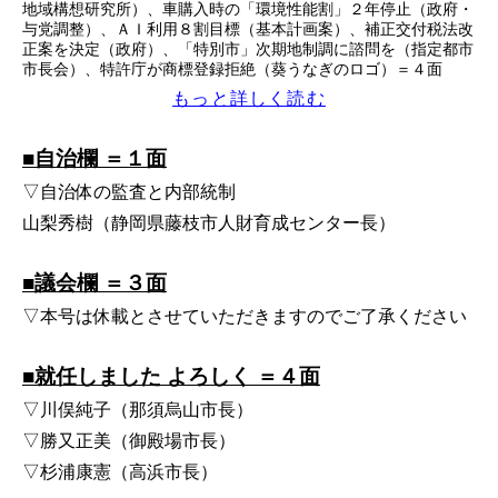
地域構想研究所）、車購入時の「環境性能割」２年停止（政府・
与党調整）、ＡＩ利用８割目標（基本計画案）、補正交付税法改
正案を決定（政府）、「特別市」次期地制調に諮問を（指定都市
市長会）、特許庁が商標登録拒絶（葵うなぎのロゴ）＝４面
もっと詳しく読む
■自治欄 ＝１面
▽自治体の監査と内部統制
山梨秀樹（静岡県藤枝市人財育成センター長）
■議会欄 ＝３面
▽本号は休載とさせていただきますのでご了承ください
■就任しました よろしく ＝４面
▽川俣純子（那須烏山市長）
▽勝又正美（御殿場市長）
▽杉浦康憲（高浜市長）