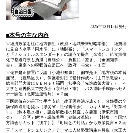
2025年12月15日発行
■本号の主な内容
▽経済政策を柱に地方創生（政府・地域未来戦略本部）、経費増
に見合う水準「同水準」に（地財審）、「スマートシュリンク」
と「ナショナルスタンダード」の論点で提言（余滴）、給食無償
化で都道府県も負担（自維公）、負担に「驚き」（全国知事
会）、東京への税収偏在是正へ（政府・与党）＝１面
▽偏在是正措置に反論（小池都知事）、偏在是正「地方税の本旨
無視」（豊島区長）、保護者対応で指針作成へ（山口県教委）、
総合部門大賞にＧＢＮｅｔ福岡（知事会「先進政策大賞」）、４
大学と連携拡大で交流会（京都府・市）、バス運転手確保へセミ
ナー開催（北海道運輸局）＝２面
▽医師偏在の是正で手当支給（改正医療法が成立）、分娩費の全
額保険適用を提示（厚労省・社保審部会）、カキ大量死「対策出
す」（鈴木農水相）、議会解散権の見直しを要望（伊東市議
会）、「合区」解消へ議論着手（参院改革協）、【特集：全国地
方議会サミット（後半）】「町民との対話」から政策提言＝３面
▽「スマートシュリンク」テーマに人材塾受講生を募集（大正大