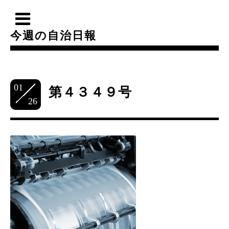
今週の自治日報
01
第４３４９号
26