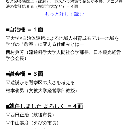
など69会議廃止（政府）、カスハラ対策で企業が本腰、アニメ療
法の実証始まる（横浜市大など）＝４面
もっと詳しく読む
■自治欄 ＝１面
▽大学×自治体連携による地域人材育成モデル―地域を
学びの「教室」に変える仕組みとは―
西村典芳（流通科学大学人間社会学部長、日本観光経営
学会会長）
■議会欄 ＝３面
▽遊説から選挙区の広さを考える
根本俊男（文教大学経営学部教授）
■就任しました よろしく ＝４面
▽西田正治（筑後市長）
▽中山義彦（えびの市長）