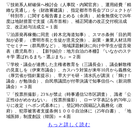
▽技術系人材確保へ検討会（人事院・内閣官房）、運用経費「精
緻な見通し」を（財政審建議）、指定都市市長会プロジェクトが
「特別市」に関する報告書まとめる（余滴）、給食無償化で26年
度は地財措置で支援（高市首相）、補正関連の改正交付税法成
立、改正給与法成立＝１面
▽泊原発再稼働に同意（鈴木北海道知事）、スマホ条例「目的周
知が必要」（豊明市長と生徒が意見交換）、副業・兼業人材活用
でセミナー（群馬県など）、地域課題解決に向け中学生が提言発
表（鹿児島市）、【新刊紹介：地方自治の本棚】『いなかのステ
キ学 選ばれるまち・選ぶまち』＝２面
▽学校・議会が連携した主権者教育を（三議長会）、議会解散権
の見直しを（伊東市議会）、カスハラ対策が来年10月から義務化
（厚労省が指針案提示）、早大デモ研・清水氏が講演（「輝け！
議会」が勉強会）、自民県議団が付帯決議で知事信任へ（新潟県
議会）＝３面
▽「投票所撮影」23％が禁止（時事通信52市区調査）、識者「公
正性ゆがめかねない」（投票所撮影）、ローマ字表記を約70年ぶ
りに改定（ヘボン式基本に）、登記時の国籍記入義務化（政
府）、犯罪被害者支援条例１０００自治体に（25年白書）、「地
域医師」制度創設（韓国）＝４面
もっと詳しく読む