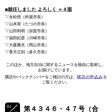
■就任しました よろしく ＝４面
▽永松悟（杵築市長）
▽山本実（たつの市長）
▽山田利明（加賀市長）
▽福田紀彦（川崎市長）
▽大森雅夫（岡山市長）
▽香月正則（多久市長）
このほか、地方自治に関するニュースを独自に取材し、
お届けしています。
購読やバックナンバーをご検討の方は、
購読の申込み
を
ご覧ください。
01
第４３４６・４７号（合