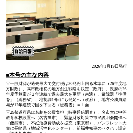
2026年1月19日発行
■本号の主な内容
▽一般財源が過去最大で交付税は20兆円上回る水準に（26年度地
方財政）、高市政権初の地方創生戦略を決定（政府）、政府の26
年度予算案が２年連続で過去最大を更新（余滴）、衆院選「準備
を」（総務省）、地制調19日にも発足へ（政府）、地方公務員給
与が12年連続で国を下回る（総務省）＝１面
▽29都道府県は名刺を公費負担（時事通信調査）、名市大に中等
教育学校設置へ（名古屋市）、緊急財政対策で市民説明会開催へ
（飯能市）、不妊治療費助成を拡充（東京都）、パンフレット大
賞に長崎県（地域活性化センター）、前福井知事のセクハラ認定