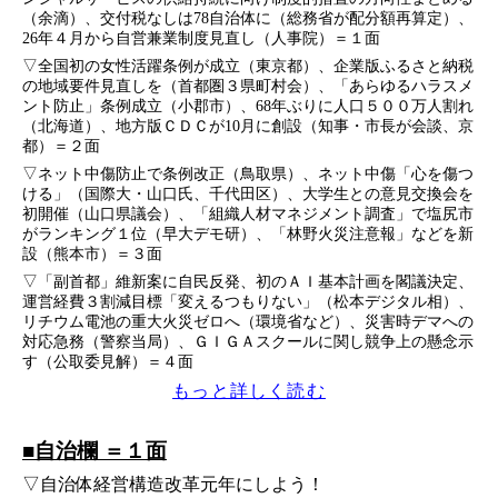
（余滴）、交付税なしは78自治体に（総務省が配分額再算定）、
26年４月から自営兼業制度見直し（人事院）＝１面
▽全国初の女性活躍条例が成立（東京都）、企業版ふるさと納税
の地域要件見直しを（首都圏３県町村会）、「あらゆるハラスメ
ント防止」条例成立（小郡市）、68年ぶりに人口５００万人割れ
（北海道）、地方版ＣＤＣが10月に創設（知事・市長が会談、京
都）＝２面
▽ネット中傷防止で条例改正（鳥取県）、ネット中傷「心を傷つ
ける」（国際大・山口氏、千代田区）、大学生との意見交換会を
初開催（山口県議会）、「組織人材マネジメント調査」で塩尻市
がランキング１位（早大デモ研）、「林野火災注意報」などを新
設（熊本市）＝３面
▽「副首都」維新案に自民反発、初のＡＩ基本計画を閣議決定、
運営経費３割減目標「変えるつもりない」（松本デジタル相）、
リチウム電池の重大火災ゼロへ（環境省など）、災害時デマへの
対応急務（警察当局）、ＧＩＧＡスクールに関し競争上の懸念示
す（公取委見解）＝４面
もっと詳しく読む
■自治欄 ＝１面
▽自治体経営構造改革元年にしよう！