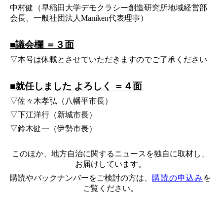
中村健（早稲田大学デモクラシー創造研究所地域経営部
会長、一般社団法人Maniken代表理事）
■議会欄 ＝３面
▽本号は休載とさせていただきますのでご了承ください
■就任しました よろしく ＝４面
▽佐々木孝弘（八幡平市長）
▽下江洋行（新城市長）
▽鈴木健一（伊勢市長）
このほか、地方自治に関するニュースを独自に取材し、
お届けしています。
購読やバックナンバーをご検討の方は、
購読の申込み
を
ご覧ください。