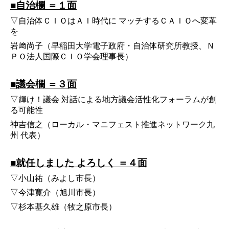
■自治欄 ＝１面
▽自治体ＣＩＯはＡＩ時代に マッチするＣＡＩＯへ変革
を
岩﨑尚子（早稲田大学電子政府・自治体研究所教授、Ｎ
ＰＯ法人国際ＣＩＯ学会理事長）
■議会欄 ＝３面
▽輝け！議会 対話による地方議会活性化フォーラムが創
る可能性
神吉信之（ローカル・マニフェスト推進ネットワーク九
州 代表）
■就任しました よろしく ＝４面
▽小山祐（みよし市長）
▽今津寛介（旭川市長）
▽杉本基久雄（牧之原市長）