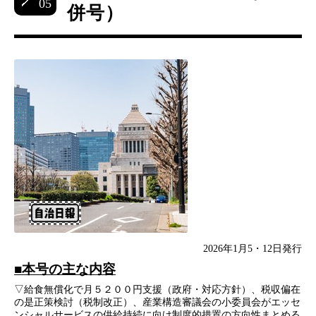
05
併号）
2026年1月5・12日発行
■本号の主な内容
▽給食無償化で月５２００円支援（政府・対応方針）、税収偏在
の是正策検討（税制改正）、産業構造審議会の小委員会がエッセ
ンシャルサービスの供給持続に向け制度的措置の方向性まとめる