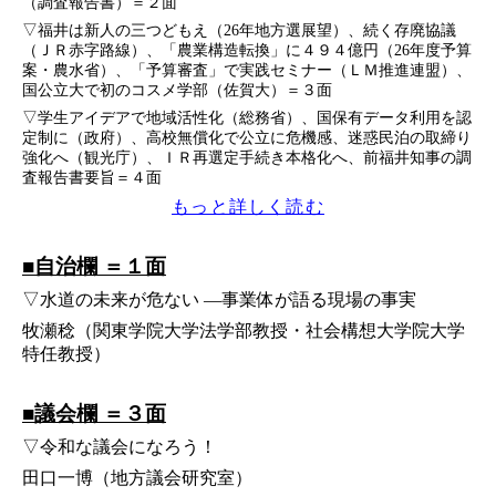
（調査報告書）＝２面
▽福井は新人の三つどもえ（26年地方選展望）、続く存廃協議
（ＪＲ赤字路線）、「農業構造転換」に４９４億円（26年度予算
案・農水省）、「予算審査」で実践セミナー（ＬＭ推進連盟）、
国公立大で初のコスメ学部（佐賀大）＝３面
▽学生アイデアで地域活性化（総務省）、国保有データ利用を認
定制に（政府）、高校無償化で公立に危機感、迷惑民泊の取締り
強化へ（観光庁）、ＩＲ再選定手続き本格化へ、前福井知事の調
査報告書要旨＝４面
もっと詳しく読む
■自治欄 ＝１面
▽水道の未来が危ない ―事業体が語る現場の事実
牧瀬稔（関東学院大学法学部教授・社会構想大学院大学
特任教授）
■議会欄 ＝３面
▽令和な議会になろう！
田口一博（地方議会研究室）