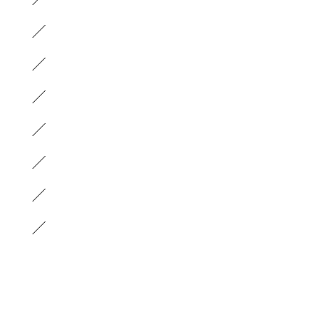
）
）
）
）
）
）
）
）