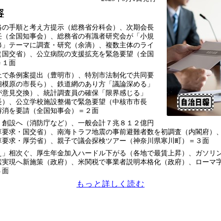
容
略の手順と考え方提示（総務省分科会）、次期会長
任（全国知事会）、総務省の有識者研究会が「小規
修」テーマに調査・研究（余滴）、複数主体のライ
（国交省）、公立病院の支援拡充を緊急要望（全国
＝１面
止で条例案提出（豊明市）、特別市法制化で共同要
相模原の市長ら）、鉄道網のあり方「議論深める」
が意見交換）、統計調査員の確保「限界感じる」
長）、公立学校施設整備で緊急要望（中核市市長
解消を要請（全国知事会）＝２面
」創設へ（消防庁など）、一般会計７兆８１２億円
算要求・国交省）、南海トラフ地震の事前避難者数を初調査（内閣府）、
概算要求・厚労省）、親子で議会探検ツアー（神奈川県寒川町）＝３面
え」相次ぐ、厚生年金加入ハードル下がる（各地で最賃上昇）、ガソリ
素実現へ新施策（政府）、米関税で事業者説明本格化（政府）、ローマ字
４面
もっと詳しく読む