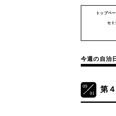
トップペー
セミ
今週の自治
09
第
01