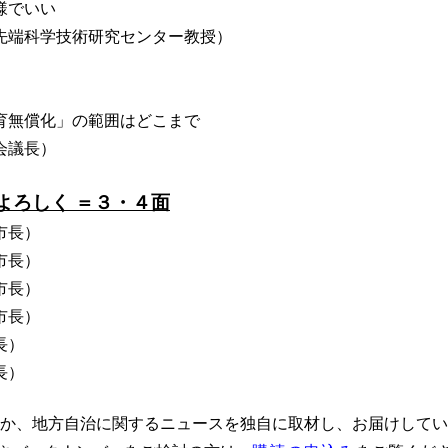
様でいい
先端科学技術研究センター教授）
育無償化」の範囲はどこまで
会議長）
よろしく ＝３・４面
市長）
市長）
市長）
市長）
長）
長）
か、地方自治に関するニュースを独自に取材し、お届けしてい