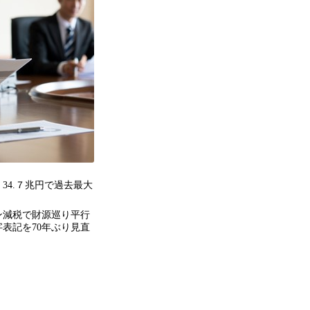
34.７兆円で過去最大
ン減税で財源巡り平行
表記を70年ぶり見直