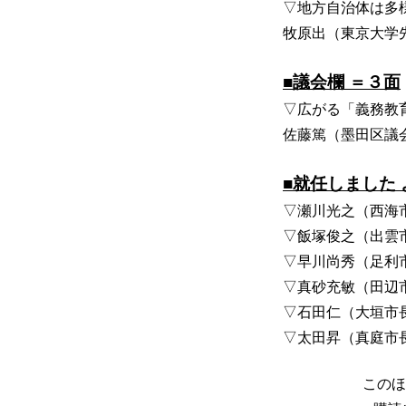
▽地方自治体は多
牧原出（東京大学
■議会欄 ＝３面
▽広がる「義務教
佐藤篤（墨田区議
■就任しました 
▽瀬川光之（西海
▽飯塚俊之（出雲
▽早川尚秀（足利
▽真砂充敏（田辺
▽石田仁（大垣市
▽太田昇（真庭市
このほ