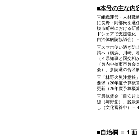
■本号の主な内
▽組織運営・人材戦
に長野・阿部氏を選
模市町村における研
ドシェアで支援強化
自治体病院協議会）
▽スマホ使い過ぎ防
請へ（横浜、川崎、
（４県知事と国交相
（長内中核市市長会
会）、参院選の合区
▽「林野火災注意報
要求（26年度予算概
更新（26年度予算
▽最低賃金「目安超
線（与野党）、脱炭
し（文化審答申）＝
■自治欄 ＝１面